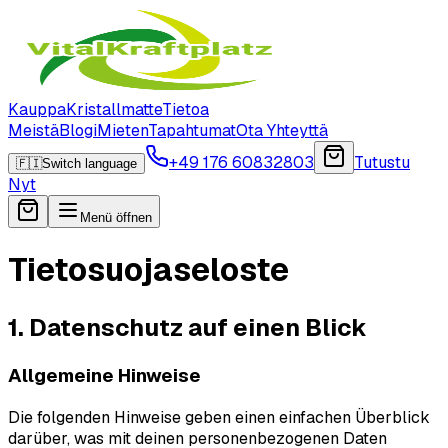
Kauppa
Kristallmatte
Tietoa
Meistä
Blogi
Mieten
Tapahtumat
Ota Yhteyttä
+49 176 60832803
Tutustu
🇫🇮
Switch language
Nyt
Menü öffnen
Tietosuojaseloste
1. Datenschutz auf einen Blick
Allgemeine Hinweise
Die folgenden Hinweise geben einen einfachen Überblick
darüber, was mit deinen personenbezogenen Daten