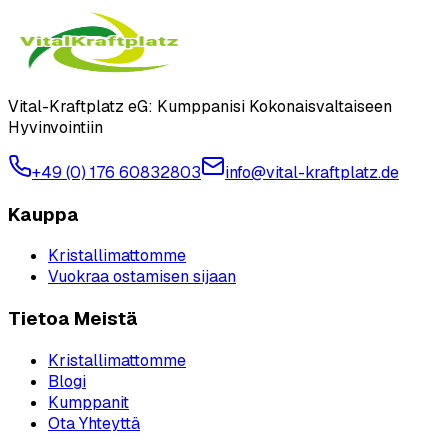
Vital-Kraftplatz eG: Kumppanisi Kokonaisvaltaiseen
Hyvinvointiin
+49 (0) 176 60832803
info@vital-kraftplatz.de
Kauppa
Kristallimattomme
Vuokraa ostamisen sijaan
Tietoa Meistä
Kristallimattomme
Blogi
Kumppanit
Ota Yhteyttä